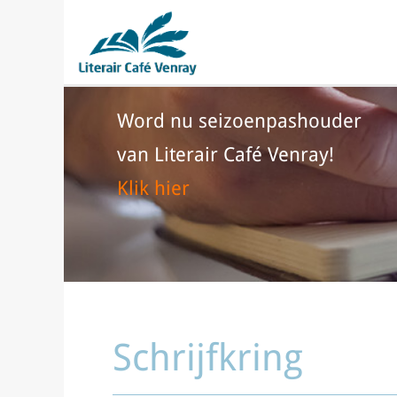
Word nu seizoenpashouder
van Literair Café Venray!
Klik hier
Schrijfkring