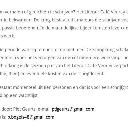
om verhalen of gedichten te schrijven? Het Literair Café Venray 
r te bekwamen. De kring bestaat uit amateurs die schrijven vo
t passie beoefenen. In de maandelijkse bijeenkomsten lezen e
rs werk.
 de periode van september tot en met mei. De Schrijfkring schak
centen in voor het verzorgen van een of meerdere workshops p
jfkring is de seizoen pas van het Literair Café Venray verplich
fie, thee) en eventuele kosten van de schrijfdocent.
bestaat momenteel uit tien personen en dat is voor een schrijfgr
 op een wachtlijst.
 door: Piet Geurts, e-mail
ptjgeurts@gmail.com
 is:
p.bogels48@gmail.com