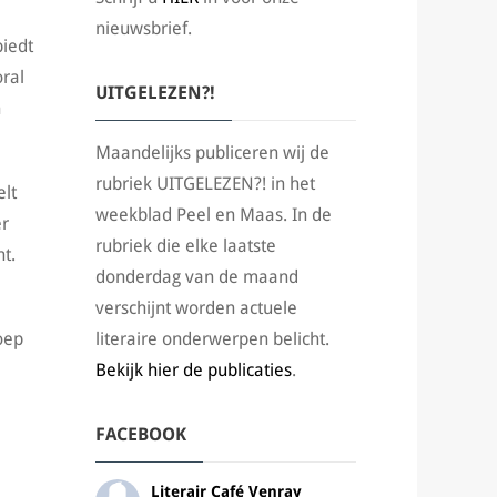
nieuwsbrief.
biedt
oral
UITGELEZEN?!
n
Maandelijks publiceren wij de
rubriek UITGELEZEN?! in het
elt
weekblad Peel en Maas. In de
er
rubriek die elke laatste
t.
donderdag van de maand
verschijnt worden actuele
oep
literaire onderwerpen belicht.
Bekijk hier de publicaties
.
FACEBOOK
Literair Café Venray