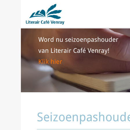
Word nu seizoenpashouder
van Literair Café Venray!
Klik hier
Seizoenpashoud