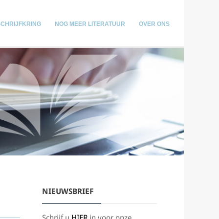
SCHRIJFKRING
NOG MEER LITERATUUR
OVER ONS
NIEUWSBRIEF
Schrijf u
HIER
in voor onze