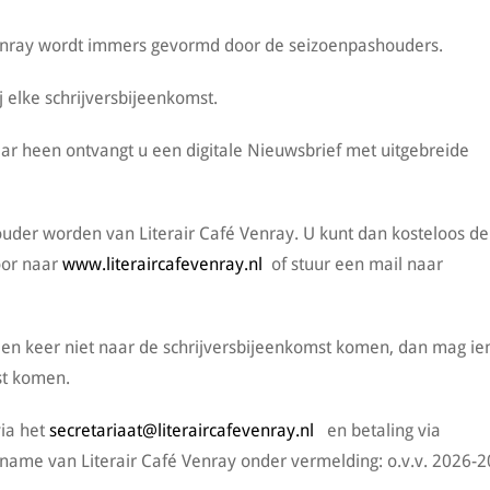
enray wordt immers gevormd door de seizoenpashouders.
j elke schrijversbijeenkomst.
aar heen ontvangt u een digitale Nieuwsbrief met uitgebreide
ouder worden van Literair Café Venray. U kunt dan kosteloos de
oor naar
www.literaircafevenray.nl
of stuur een mail naar
 een keer niet naar de schrijversbijeenkomst komen, dan mag i
st komen.
ia het
secretariaat@literaircafevenray.nl
en betaling via
e van Literair Café Venray onder vermelding: o.v.v. 2026-