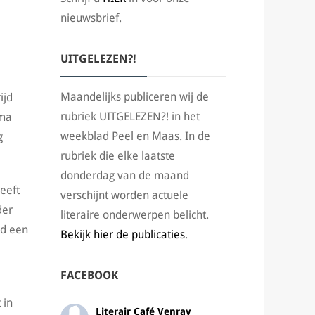
nieuwsbrief.
UITGELEZEN?!
Maandelijks publiceren wij de
ijd
rubriek UITGELEZEN?! in het
ema
weekblad Peel en Maas. In de
g
rubriek die elke laatste
donderdag van de maand
eeft
verschijnt worden actuele
der
literaire onderwerpen belicht.
nd een
Bekijk hier de publicaties
.
FACEBOOK
 in
Literair Café Venray