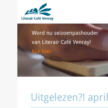
Word nu seizoenpashouder
van Literair Café Venray!
Klik hier
Uitgelezen?! apri