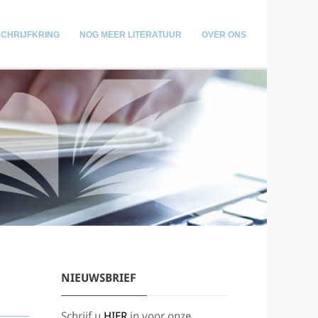
SCHRIJFKRING
NOG MEER LITERATUUR
OVER ONS
NIEUWSBRIEF
Schrijf u
HIER
in voor onze