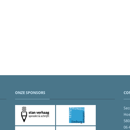
ONZE SPONSORS
CO
Secr
Hoe
580
06 