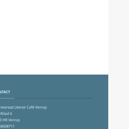
NTACT
etariaat Literair Café Venray
fblad 6
3 HR Venray
48608711