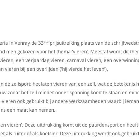
ste
eria in Venray de 33
prijsuitreiking plaats van de schrijfwedstr
ad men gekozen voor het thema ‘vieren’. Meestal wordt dit th
vieren, een verjaardag vieren, carnaval vieren, een overwinnin
vieren bij een overlijden (‘hij vierde het leven’).
de zeilsport: het laten vieren van een zeil, wat de betekenis h
ouw zodat het zeil minder onder spanning komt te staan en min
 vieren ook gebruikt bij andere werkzaamheden waarbij iema
gens een maat kan nemen.
ten vieren’. Deze uitdrukking komt uit de paardensport en heeft
et als ruiter of als koetsier. Deze uitdrukking wordt ook gebruikt