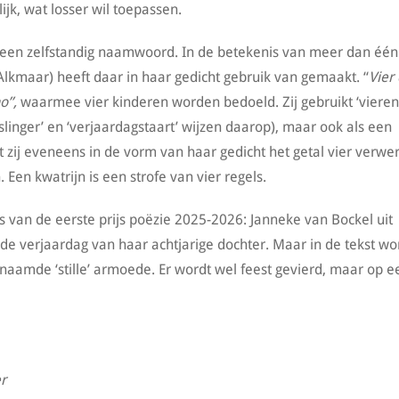
lijk, wat losser wil toepassen.
 een zelfstandig naamwoord. In de betekenis van meer dan één 
t Alkmaar) heeft daar in haar gedicht gebruik van gemaakt. “
Vier
o”,
waarmee vier kinderen worden bedoeld. Zij gebruikt ‘vieren’
linger’ en ‘verjaardagstaart’ wijzen daarop), maar ook als een
 zij eveneens in de vorm van haar gedicht het getal vier verwer
 Een kwatrijn is een strofe van vier regels.
s van de eerste prijs poëzie 2025-2026: Janneke van Bockel uit
 de verjaardag van haar achtjarige dochter. Maar in de tekst wo
ogenaamde ‘stille’ armoede. Er wordt wel feest gevierd, maar op e
er