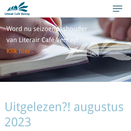
Word nu seizoenpashouder
van Literair Café Venray!
Klik hier
Uitgelezen?! augustus
2023