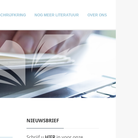
SCHRIJFKRING
NOG MEER LITERATUUR
OVER ONS
NIEUWSBRIEF
Schrijf u
HIER
in voor onze