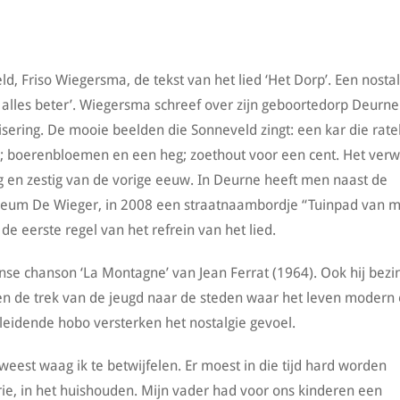
, Friso Wiegersma, de tekst van het lied ‘Het Dorp’. Een nostal
s alles beter’. Wiegersma schreef over zijn geboortedorp Deurne
ering. De mooie beelden die Sonneveld zingt: een kar die ratel
 boerenbloemen en een heg; zoethout voor een cent. Het verwi
ig en zestig van de vorige eeuw. In Deurne heeft men naast de
eum De Wieger, in 2008 een straatnaambordje “Tuinpad van m
e eerste regel van het refrein van het lied.
anse chanson ‘La Montagne’ van Jean Ferrat (1964). Ook hij bezi
 en de trek van de jeugd naar de steden waar het leven modern
leidende hobo versterken het nostalgie gevoel.
weest waag ik te betwijfelen. Er moest in die tijd hard worden
rie, in het huishouden. Mijn vader had voor ons kinderen een