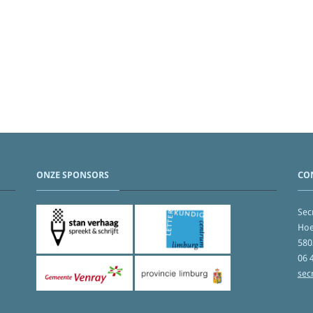
ONZE SPONSORS
CO
Secr
Hoe
580
06 
sec