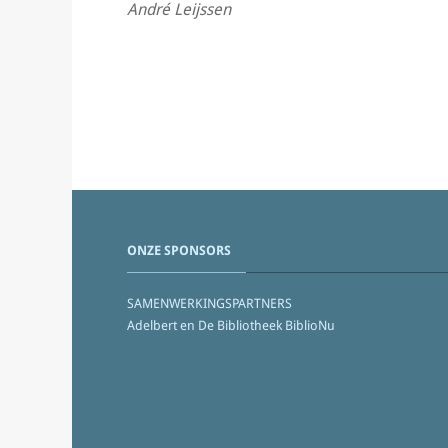
André Leijssen
ONZE SPONSORS
SAMENWERKINGSPARTNERS
Adelbert en De Bibliotheek BiblioNu