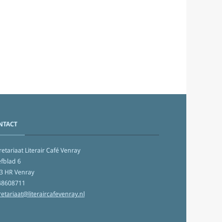
NTACT
etariaat Literair Café Venray
fblad 6
3 HR Venray
48608711
retariaat@literaircafevenray.nl