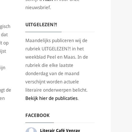
nieuwsbrief.
UITGELEZEN?!
gisch
 dat
Maandelijks publiceren wij de
t op
rubriek UITGELEZEN?! in het
jst
weekblad Peel en Maas. In de
rubriek die elke laatste
ijn
donderdag van de maand
verschijnt worden actuele
ngt de
literaire onderwerpen belicht.
 en
Bekijk hier de publicaties
.
FACEBOOK
Literair Café Venray