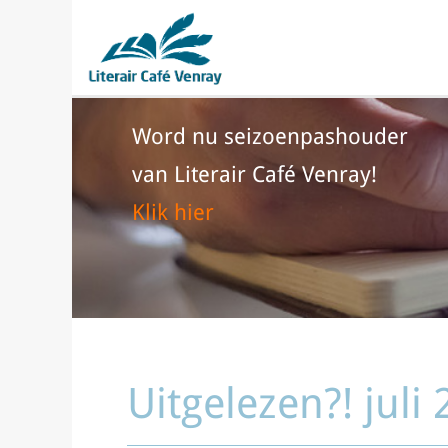
Word nu seizoenpashouder
van Literair Café Venray!
Klik hier
Uitgelezen?! juli