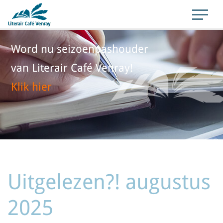
Word nu seizoenpashouder
van Literair Café Venray!
Klik hier
Uitgelezen?! augustus
2025