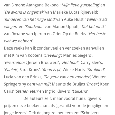
van Simone Atangana Bekono; ‘
Mijn lieve gunsteling’
en
‘
De avond is ongemak’
van Marieke Lucas Rijneveld;
‘
Kinderen van het ruige land’
van Auke Hulst; ‘
Vallen is als
vliegen’
en
‘Koudvuur’
van Manon Uphoff; ‘
Dat beloof ik’
van Roxane van Iperen en Griet Op de Beeks,
‘Het beste
wat we hebben’
.
Deze reeks kan ik zonder veel en ver zoeken aanvullen
met Kim van Kootens
‘Lieveling’
; Marlies Siegers’
,
‘Grenzeloos’
; Jeroen Brouwers’,
‘Het hout’
; Carry Slee’s,
‘
Paniek
’; Sara Kroos’, ‘
Rood is ja’
; Wieke Harts, ‘
Strafkind’
.
Lucia van den Brinks,
‘De geur van een moeder’
; Wouter
Springers
‘Jij bent van mij’
; Maurits de Bruijns
‘Broer’
; Koen
Caris’ ‘
Stenen eten’
en Ingrid Kluvers’
’Luikend’
.
De auteurs zelf, maar vooral hun uitgevers
prijzen deze boeken aan als ‘geschikt voor de jeugdige en
jonge lezers’. Oek de Jong zei het eens zo: “Schrijvers