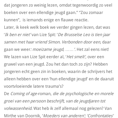
dat jongeren zo weinig lezen, omdat tegenwoordig zo veel
boeken over een ellendige jeugd gaan.” “Zou zomaar
kunnen”, is iemands enige en flauwe reactie.
Later, ik keek welk boek we verder gingen lezen, dat was
‘
Ik ben er niet’
van Lize Spit: ‘
De Brusselse Leo is tien jaar
samen met haar vriend Simon. Verbonden door een,
daar
gaan we weer
: moeizame jeugd, ……’.
Het zal eens niet!
We lazen van Lize Spit eerder al, ‘
Het smelt’,
over een
gruwel van een jeugd
.
Zou het dan toch zo zijn? Hebben
jongeren echt geen zin in boeken, waarin de schrijvers het
alleen hebben over een ‘hun ellendige jeugd’ en de daaruit
voortvloeiende latere trauma’s?
De
Coming of age-
roman,
die de psychologische en morele
groei van een persoon beschrijft, van de jeugdjaren tot
volwassenheid.
Wat heb ik zelf allemaal nog gelezen? Van
Mirthe van Doornik, ‘
Moeders van anderen’; ‘Confrontaties’