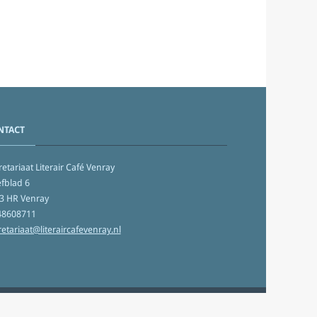
NTACT
etariaat Literair Café Venray
fblad 6
3 HR Venray
48608711
retariaat@literaircafevenray.nl