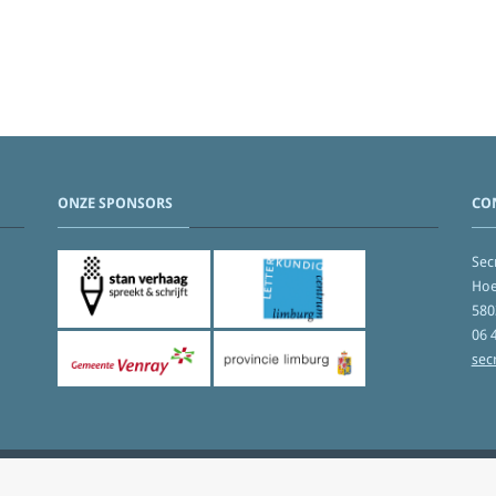
ONZE SPONSORS
CO
Secr
Hoe
580
06 
sec