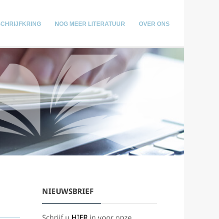
SCHRIJFKRING
NOG MEER LITERATUUR
OVER ONS
NIEUWSBRIEF
Schrijf u
HIER
in voor onze