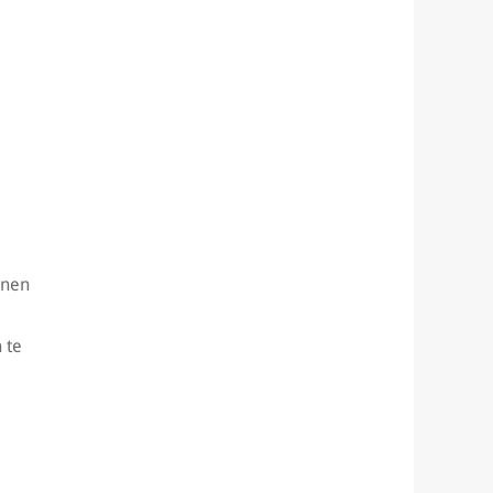
nnen
 te