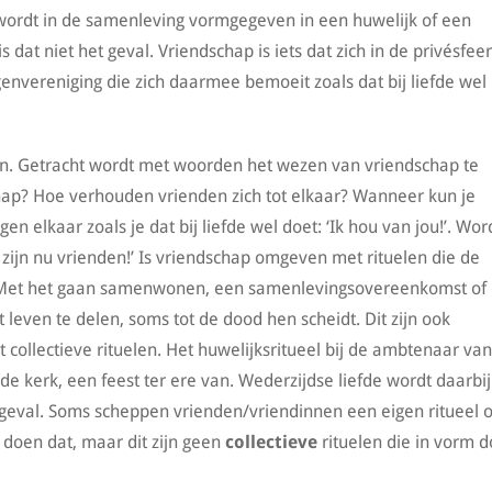
e wordt in de samenleving vormgegeven in een huwelijk of een
dat niet het geval. Vriendschap is iets dat zich in de privésfeer
ngenvereniging die zich daarmee bemoeit zoals dat bij liefde wel
en. Getracht wordt met woorden het wezen van vriendschap te
chap? Hoe verhouden vrienden zich tot elkaar? Wanneer kun je
en elkaar zoals je dat bij liefde wel doet: ‘Ik hou van jou!’. Wor
 zijn nu vrienden!’ Is vriendschap omgeven met rituelen die de
? Met het gaan samenwonen, een samenlevingsovereenkomst of
leven te delen, soms tot de dood hen scheidt. Dit zijn ook
ollectieve rituelen. Het huwelijksritueel bij de ambtenaar va
 de kerk, een feest ter ere van. Wederzijdse liefde wordt daarbij
et geval. Soms scheppen vrienden/vriendinnen een eigen ritueel
 doen dat, maar dit zijn geen
collectieve
rituelen die in vorm d