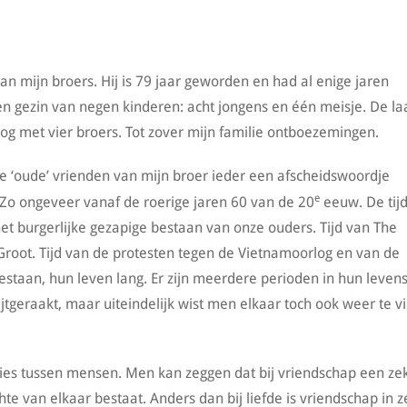
an mijn broers. Hij is 79 jaar geworden en had al enige jaren
n gezin van negen kinderen: acht jongens en één meisje. De la
 nog met vier broers. Tot zover mijn familie ontboezemingen.
e ‘oude’ vrienden van mijn broer ieder een afscheidswoordje
e
 Zo ongeveer vanaf de roerige jaren 60 van de 20
eeuw. De tijd
het burgerlijke gezapige bestaan van onze ouders. Tijd van The
Groot. Tijd van de protesten tegen de Vietnamoorlog en van de
staan, hun leven lang. Er zijn meerdere perioden in hun leven
tgeraakt, maar uiteindelijk wist men elkaar toch ook weer te v
ties tussen mensen. Men kan zeggen dat bij vriendschap een ze
e van elkaar bestaat. Anders dan bij liefde is vriendschap in z