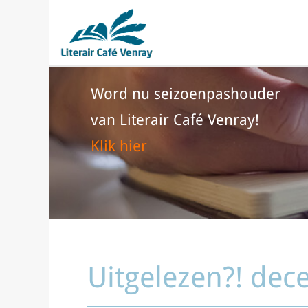
Word nu seizoenpashouder
van Literair Café Venray!
Klik hier
Uitgelezen?! de