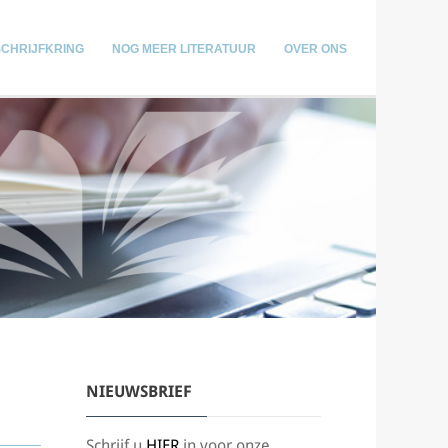
SCHRIJFKRING
NOG MEER LITERATUUR
OVER ONS
NIEUWSBRIEF
Schrijf u
HIER
in voor onze