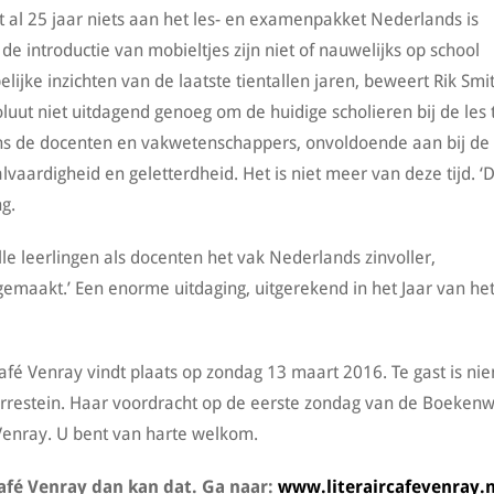
 al 25 jaar niets aan het les- en examenpakket Nederlands is
e introductie van mobieltjes zijn niet of nauwelijks op school
ke inzichten van de laatste tientallen jaren, beweert Rik Smit
luut niet uitdagend genoeg om de huidige scholieren bij de les 
ens de docenten en vakwetenschappers, onvoldoende aan bij de
lvaardigheid en geletterdheid. Het is niet meer van deze tijd. ‘
g.
alle leerlingen als docenten het vak Nederlands zinvoller,
emaakt.’ Een enorme uitdaging, uitgerekend in het Jaar van he
 Café Venray vindt plaats op zondag 13 maart 2016. Te gast is n
orrestein. Haar voordracht op de eerste zondag van de Boeken
 Venray. U bent van harte welkom.
Café Venray dan kan dat. Ga naar:
www.literaircafevenray.n