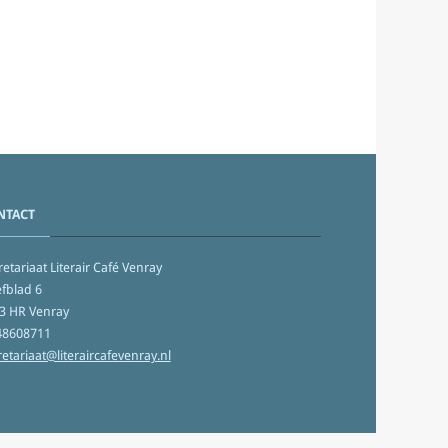
NTACT
etariaat Literair Café Venray
fblad 6
3 HR Venray
48608711
retariaat@literaircafevenray.nl