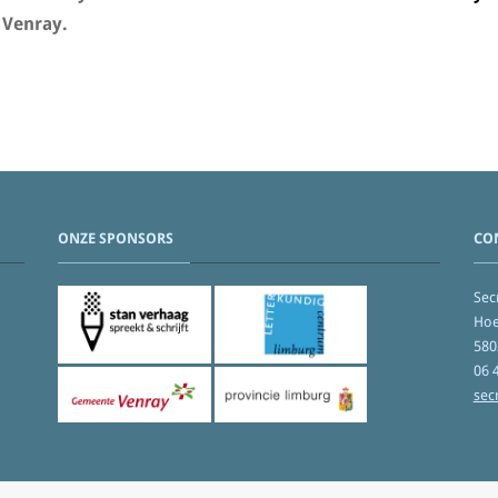
 Venray.
ONZE SPONSORS
CO
Secr
Hoe
580
06 
sec