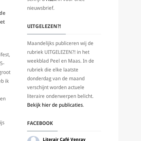
nieuwsbrief.
 de
et
UITGELEZEN?!
Maandelijks publiceren wij de
rubriek UITGELEZEN?! in het
fest,
weekblad Peel en Maas. In de
5-
rubriek die elke laatste
groot
donderdag van de maand
eb ik
verschijnt worden actuele
literaire onderwerpen belicht.
een
Bekijk hier de publicaties
.
js
FACEBOOK
Literair Café Venray