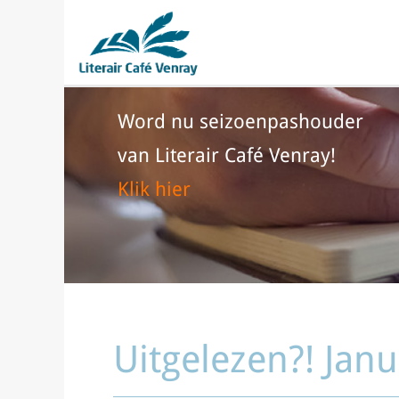
Word nu seizoenpashouder
van Literair Café Venray!
Klik hier
Uitgelezen?! Jan