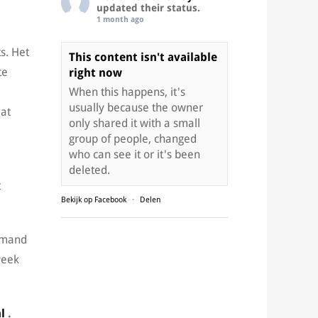
updated their status.
1 month ago
s. Het
This content isn't available
te
right now
When this happens, it's
usually because the owner
Dat
only shared it with a small
group of people, changed
who can see it or it's been
deleted.
t
Bekijk op Facebook
·
Delen
iemand
week
l
.