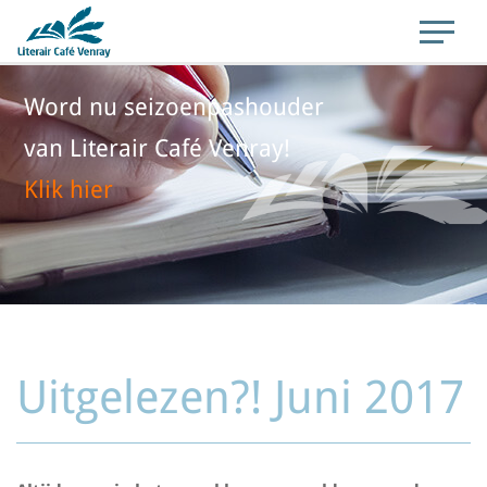
Word nu seizoenpashouder
van Literair Café Venray!
Klik hier
Uitgelezen?! Juni 2017