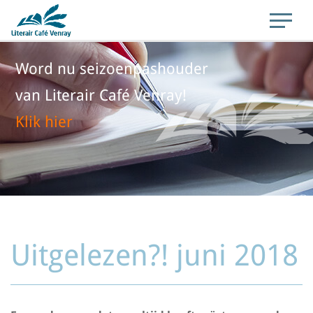
Word nu seizoenpashouder
van Literair Café Venray!
Klik hier
Uitgelezen?! juni 2018