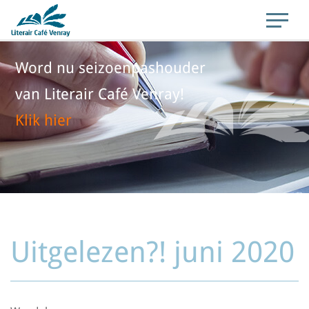
Word nu seizoenpashouder
van Literair Café Venray!
Klik hier
Uitgelezen?! juni 2020