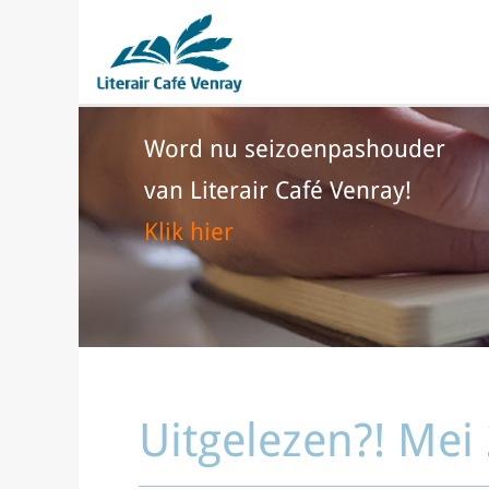
Word nu seizoenpashouder
van Literair Café Venray!
Klik hier
Uitgelezen?! Mei