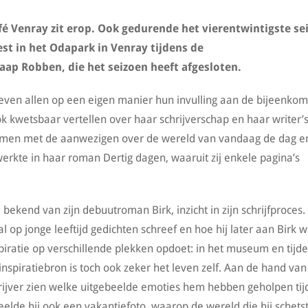
fé Venray zit erop. Ook gedurende het vierentwintigste se
est in het Odapark in Venray tijdens de
aap Robben, die het seizoen heeft afgesloten.
 geven allen op een eigen manier hun invulling aan de bijeenkom
k kwetsbaar vertellen over haar schrijverschap en haar writer’
samen met de aanwezigen over de wereld van vandaag de dag e
rwerkte in haar roman Dertig dagen, waaruit zij enkele pagina’s
kend van zijn debuutroman Birk, inzicht in zijn schrijfproces.
al op jonge leeftijd gedichten schreef en hoe hij later aan Birk w
piratie op verschillende plekken opdoet: in het museum en tijd
nspiratiebron is toch ook zeker het leven zelf. Aan de hand van
schrijver zien welke uitgebeelde emoties hem hebben geholpen ti
lde hij ook een vakantiefoto, waarop de wereld die hij schetst