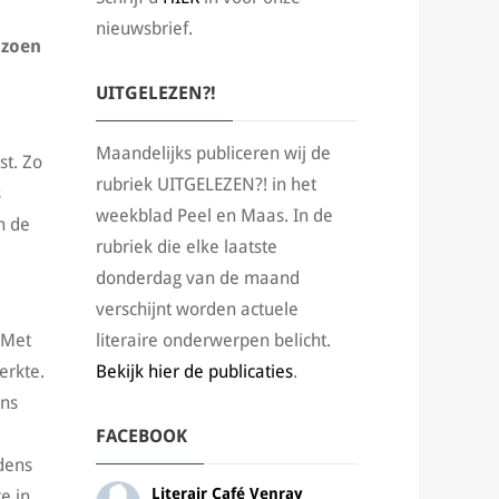
nieuwsbrief.
izoen
UITGELEZEN?!
Maandelijks publiceren wij de
st. Zo
rubriek UITGELEZEN?! in het
s
weekblad Peel en Maas. In de
n de
rubriek die elke laatste
donderdag van de maand
verschijnt worden actuele
 Met
literaire onderwerpen belicht.
erkte.
Bekijk hier de publicaties
.
ens
FACEBOOK
jdens
Literair Café Venray
e in