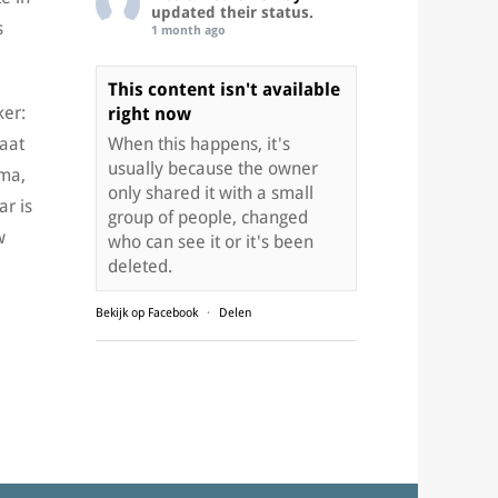
updated their status.
s
1 month ago
This content isn't available
ker:
right now
taat
When this happens, it's
usually because the owner
mma,
only shared it with a small
ar is
group of people, changed
w
who can see it or it's been
deleted.
Bekijk op Facebook
·
Delen