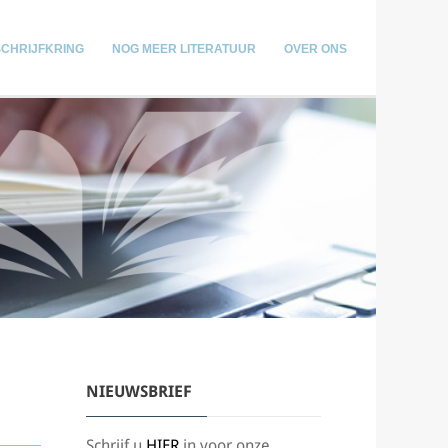
SCHRIJFKRING
NOG MEER LITERATUUR
OVER ONS
NIEUWSBRIEF
Schrijf u
HIER
in voor onze