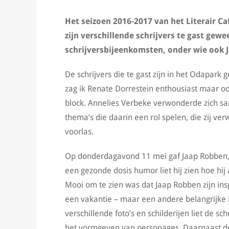
Het seizoen 2016-2017 van het Literair Ca
zijn verschillende schrijvers te gast gewe
schrijversbijeenkomsten, onder wie ook J
De schrijvers die te gast zijn in het Odapark
zag ik Renate Dorrestein enthousiast maar oo
block. Annelies Verbeke verwonderde zich 
thema’s die daarin een rol spelen, die zij ve
voorlas.
Op donderdagavond 11 mei gaf Jaap Robben, be
een gezonde dosis humor liet hij zien hoe hij 
Mooi om te zien was dat Jaap Robben zijn ins
een vakantie – maar een andere belangrijke i
verschillende foto’s en schilderijen liet de 
het vormgeven van personages. Daarnaast dee