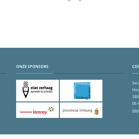
ONZE SPONSORS
CO
Secr
Hoe
580
06 
sec