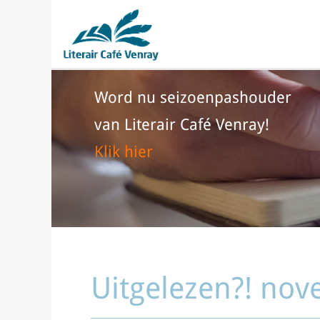
Word nu seizoenpashouder
van Literair Café Venray!
Klik hier
Uitgelezen?! no