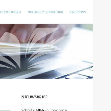
SCHRIJFKRING
NOG MEER LITERATUUR
OVER ONS
NIEUWSBRIEF
Schrijf u
HIER
in voor onze