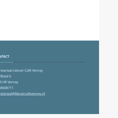
NTACT
etariaat Literair Café Venray
fblad 6
3 HR Venray
48608711
retariaat@literaircafevenray.nl