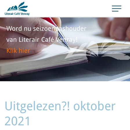
Word nu seizoenpashouder
van Literair Café Venray!
Klik hier
Uitgelezen?! oktober
2021