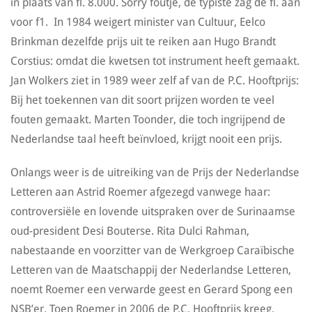
in plaats van fl. 8.000. Sorry foutje, de typiste zag de fl. aan
voor f1. In 1984 weigert minister van Cultuur, Eelco
Brinkman dezelfde prijs uit te reiken aan Hugo Brandt
Corstius: omdat die kwetsen tot instrument heeft gemaakt.
Jan Wolkers ziet in 1989 weer zelf af van de P.C. Hooftprijs:
Bij het toekennen van dit soort prijzen worden te veel
fouten gemaakt. Marten Toonder, die toch ingrijpend de
Nederlandse taal heeft beïnvloed, krijgt nooit een prijs.
Onlangs weer is de uitreiking van de Prijs der Nederlandse
Letteren aan Astrid Roemer afgezegd vanwege haar:
controversiële en lovende uitspraken over de Surinaamse
oud-president Desi Bouterse. Rita Dulci Rahman,
nabestaande en voorzitter van de Werkgroep Caraïbische
Letteren van de Maatschappij der Nederlandse Letteren,
noemt Roemer een verwarde geest en Gerard Spong een
NSB’er. Toen Roemer in 2006 de P.C. Hooftprijs kreeg,