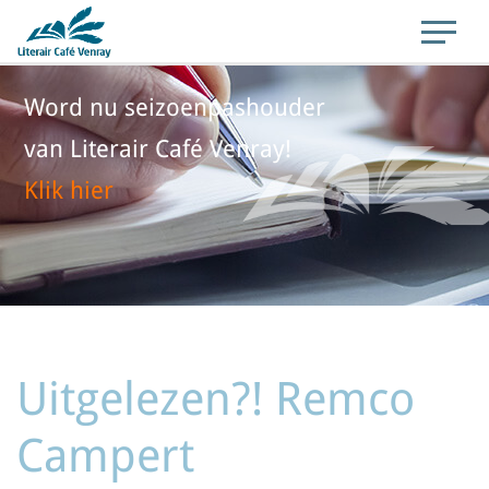
Word nu seizoenpashouder
van Literair Café Venray!
Klik hier
Uitgelezen?! Remco
Campert