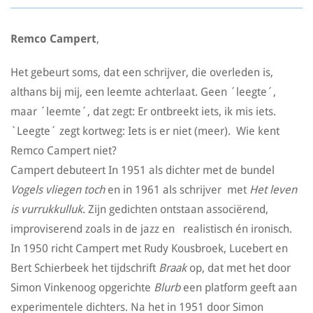
Remco Campert
,
Het gebeurt soms, dat een schrijver, die overleden is,
althans bij mij, een leemte achterlaat. Geen ´leegte´,
maar ´leemte´, dat zegt: Er ontbreekt iets, ik mis iets.
`Leegte´ zegt kortweg: Iets is er niet (meer). Wie kent
Remco Campert niet?
Campert debuteert In 1951 als dichter met de bundel
Vogels vliegen toch
en in 1961 als schrijver met
Het leven
is vurrukkulluk
. Zijn gedichten ontstaan associërend,
improviserend zoals in de jazz en realistisch én ironisch.
In 1950 richt Campert met Rudy Kousbroek, Lucebert en
Bert Schierbeek het tijdschrift
Braak
op, dat met het door
Simon Vinkenoog opgerichte
Blurb
een platform geeft aan
experimentele dichters. Na het in 1951 door Simon