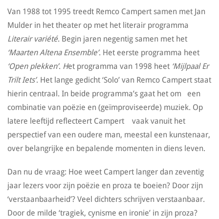
Van 1988 tot 1995 treedt Remco Campert samen met Jan
Mulder in het theater op met het literair programma
Literair variété
. Begin jaren negentig samen met het
‘Maarten Altena Ensemble’
. Het eerste programma heet
‘Open plekken’
.
H
et programma van 1998 heet
‘Mijlpaal Er
Trilt Iets’
. Het lange gedicht ‘Solo’ van Remco Campert staat
hierin centraal. In beide programma’s gaat het om een
combinatie van poëzie en (geïmproviseerde) muziek. Op
latere leeftijd reflecteert Campert vaak vanuit het
perspectief van een oudere man, meestal een kunstenaar,
over belangrijke en bepalende momenten in diens leven.
Dan nu de vraag: Hoe weet Campert langer dan zeventig
jaar lezers voor zijn poëzie en proza te boeien? Door zijn
‘verstaanbaarheid’? Veel dichters schrijven verstaanbaar.
Door de milde ‘tragiek, cynisme en ironie’ in zijn proza?