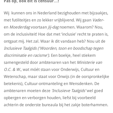
Pas op, óók dit is censuur…!
Wij kunnen ons in Nederland bezighouden met bijzaakjes,
met futiliteitjes en zo lekker vrijblijvend. Wij gaan
Vader-
en
Moederdag
voortaan
Jij-dag
noemen. Waarom? Nou,
om de inclusiviteit! Hoe dat met ‘inclusie’ recht te praten is,
ontgaat mij. Het zal. Waar ik dit vandaan heb? Nou uit de
Inclusieve Taalgids (‘Woorden, toon en boodschap tegen
discriminatie en racisme’)
. Een boekje, heel stiekem
samengesteld door ambtenaren van het
Ministerie van
O.C. & W
., wat móét staan voor Onderwijs, Cultuur en
Wetenschap, maar staat voor Onwijs (in de oorspronkelijke
betekenis), Cultuur-ontmanteling en Wensdenken. De
ambtenaren moeten deze
‘Inclusieve Taalgids’
wel goed
opbergen en verborgen houden, liefst bij voorbeeld
achterin de onderste bureaula bij het zakje boterhammen.