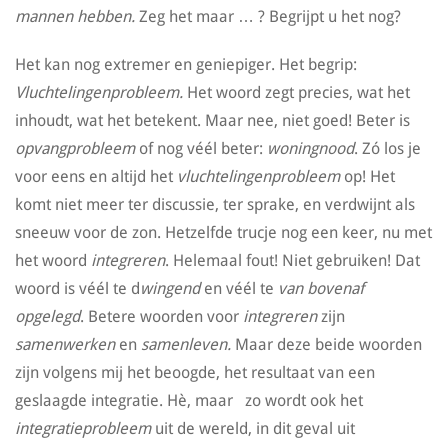
mannen hebben.
Zeg het maar … ? Begrijpt u het nog?
Het kan nog extremer en geniepiger. Het begrip:
Vluchtelingenprobleem.
Het woord zegt precies, wat het
inhoudt, wat het betekent. Maar nee, niet goed! Beter is
opvangprobleem
of nog véél beter:
woningnood
. Zó los je
voor eens en altijd het
vluchtelingenprobleem
op! Het
komt niet meer ter discussie, ter sprake, en verdwijnt als
sneeuw voor de zon. Hetzelfde trucje nog een keer, nu met
het woord
integreren
. Helemaal fout! Niet gebruiken! Dat
woord is véél te d
wingend
en véél te
van bovenaf
opgelegd
. Betere woorden voor
integreren
zijn
samenwerken
en
samenleven.
Maar deze beide woorden
zijn volgens mij het beoogde, het resultaat van een
geslaagde integratie. Hè, maar zo wordt ook het
integratieprobleem
uit de wereld, in dit geval uit