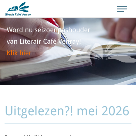
Word nu seizoenpashouder
van Literair Café Venray!
Klik hier
Uitgelezen?! mei 2026