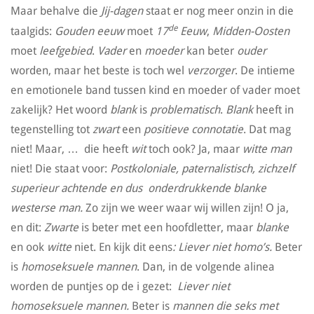
Maar behalve die
Jij-dagen
staat er nog meer onzin in die
de
taalgids:
Gouden eeuw
moet
17
Eeuw
,
Midden-Oosten
moet
leefgebied
.
Vader
en
moeder
kan beter
ouder
worden, maar het beste is toch wel
verzorger
. De intieme
en emotionele band tussen kind en moeder of vader moet
zakelijk? Het woord
blank
is
problematisch
.
Blank
heeft in
tegenstelling tot
zwart
een
positieve connotatie
. Dat mag
niet! Maar, … die heeft
wit
toch ook? Ja, maar
witte man
niet! Die staat voor:
Postkoloniale, paternalistisch, zichzelf
superieur achtende en dus onderdrukkende blanke
westerse man.
Zo zijn we weer waar wij willen zijn! O ja,
en dit:
Zwarte
is beter met een hoofdletter, maar
blanke
en ook
witte
niet. En kijk dit eens
: Liever niet homo’s.
Beter
is
homoseksuele mannen
. Dan, in de volgende alinea
worden de puntjes op de i gezet:
Liever niet
homoseksuele mannen.
Beter is
mannen die seks met